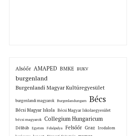
AMAPED
Alsóőr
BMKE
BUKV
burgenland
Burgenlandi Magyar Kultúregyesület
Bécs
burgenlandi magyarok
Burgenlandungarn
Bécsi Magyar Iskola
Bécsi Magyar Iskolaegyesület
Collegium Hungaricum
bécsi magyarok
Felsőőr
Graz
Irodalom
Délibáb
Felsőpulya
Egyetem