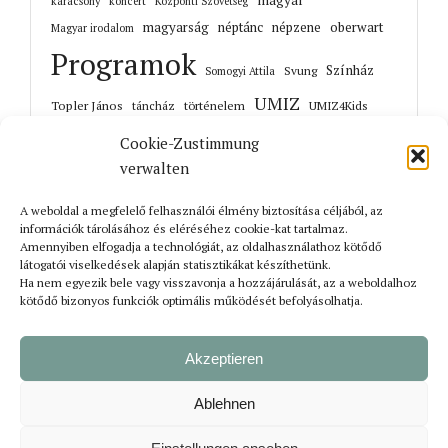
magyar
karácsony
koncert
Központi Szövetség
magyarság
néptánc
népzene
oberwart
Magyar irodalom
Programok
Színház
Svung
Somogyi Attila
UMIZ
Topler János
történelem
táncház
UMIZ4Kids
Unterwart
Őrisziget
zene
Cookie-Zustimmung
verwalten
A weboldal a megfelelő felhasználói élmény biztosítása céljából, az
információk tárolásához és eléréséhez cookie-kat tartalmaz.
Korábbi cikkek
Amennyiben elfogadja a technológiát, az oldalhasználathoz kötődő
látogatói viselkedések alapján statisztikákat készíthetünk.
Ha nem egyezik bele vagy visszavonja a hozzájárulását, az a weboldalhoz
kötődő bizonyos funkciók optimális működését befolyásolhatja.
Akzeptieren
Ablehnen
Bejelentkezés
Impresszum
Adatvédelmi tájékoztató