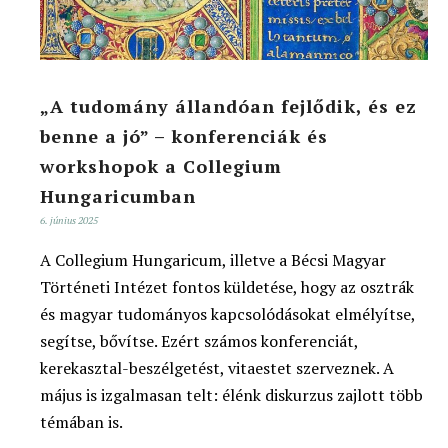
„A tudomány állandóan fejlődik, és ez
benne a jó” – konferenciák és
workshopok a Collegium
Hungaricumban
6. június 2025
A Collegium Hungaricum, illetve a Bécsi Magyar
Történeti Intézet fontos küldetése, hogy az osztrák
és magyar tudományos kapcsolódásokat elmélyítse,
segítse, bővítse. Ezért számos konferenciát,
kerekasztal-beszélgetést, vitaestet szerveznek. A
május is izgalmasan telt: élénk diskurzus zajlott több
témában is.