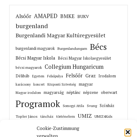
AMAPED
Alsóőr
BMKE
BUKV
burgenland
Burgenlandi Magyar Kultúregyesület
Bécs
burgenlandi magyarok
Burgenlandungarn
Bécsi Magyar Iskola
Bécsi Magyar Iskolaegyesület
Collegium Hungaricum
bécsi magyarok
Felsőőr
Graz
Irodalom
Délibáb
Felsőpulya
Egyetem
magyar
karácsony
koncert
Központi Szövetség
magyarság
néptánc
népzene
oberwart
Magyar irodalom
Programok
Színház
Svung
Somogyi Attila
UMIZ
Topler János
történelem
táncház
UMIZ4Kids
Unterwart
Őrisziget
zene
Cookie-Zustimmung
verwalten