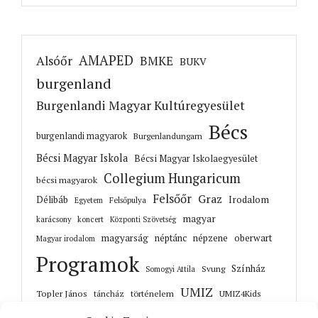
AMAPED
Alsóőr
BMKE
BUKV
burgenland
Burgenlandi Magyar Kultúregyesület
Bécs
burgenlandi magyarok
Burgenlandungarn
Bécsi Magyar Iskola
Bécsi Magyar Iskolaegyesület
Collegium Hungaricum
bécsi magyarok
Felsőőr
Graz
Irodalom
Délibáb
Felsőpulya
Egyetem
magyar
karácsony
koncert
Központi Szövetség
magyarság
néptánc
népzene
oberwart
Magyar irodalom
Programok
Színház
Svung
Somogyi Attila
UMIZ
Topler János
történelem
táncház
UMIZ4Kids
Unterwart
Őrisziget
zene