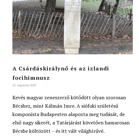
A Csárdáskirálynő és az izlandi
focihimnusz
25. augusztus 2025
Kevés magyar zeneszerző kötődött olyan szorosan
Bécshez, mint Kálmán Imre. A siófoki születésű
komponista Budapesten alapozta meg tudását, de
első nagy sikerét, a Tatárjárást követően hamarosan
Bécsbe költözött – és itt vált világhírűvé.