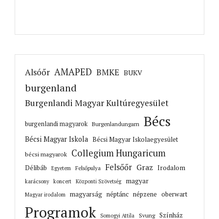
AMAPED
Alsóőr
BMKE
BUKV
burgenland
Burgenlandi Magyar Kultúregyesület
Bécs
burgenlandi magyarok
Burgenlandungarn
Bécsi Magyar Iskola
Bécsi Magyar Iskolaegyesület
Collegium Hungaricum
bécsi magyarok
Felsőőr
Graz
Irodalom
Délibáb
Felsőpulya
Egyetem
magyar
karácsony
koncert
Központi Szövetség
magyarság
néptánc
népzene
oberwart
Magyar irodalom
Programok
Színház
Svung
Somogyi Attila