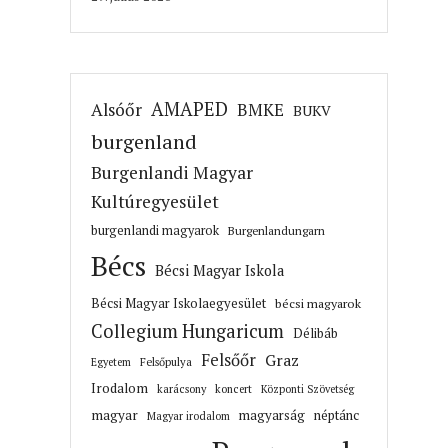
AMAPED
Alsóőr
BMKE
BUKV
burgenland
Burgenlandi Magyar
Kultúregyesület
burgenlandi magyarok
Burgenlandungarn
Bécs
Bécsi Magyar Iskola
Bécsi Magyar Iskolaegyesület
bécsi magyarok
Collegium Hungaricum
Délibáb
Felsőőr
Graz
Felsőpulya
Egyetem
Irodalom
karácsony
koncert
Központi Szövetség
magyar
magyarság
néptánc
Magyar irodalom