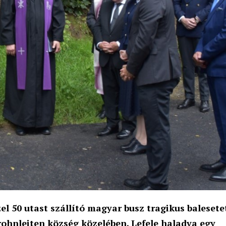
zel 50 utast szállító magyar busz tragikus balesete
rohnleiten község közelében.
Lefele haladva egy