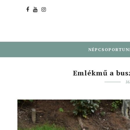
NÉPCSOPORTUN
Emlékmű a busz
16