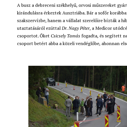
A busz a debreceni székhelyű, orvosi műszereket gyárt
kirándulásra érkeztek Ausztriába. Bár a sofőr korábba
szakszervízbe, hanem a vállalat szerelőire bízták a h
utaztatásáról ezúttal
Dr. Nagy Péter
, a Medicor utódc
csoportot. Őket
Csicsely Tamás
fogadta, és segített ne
csoport betért abba a közeli vendéglőbe, ahonnan első