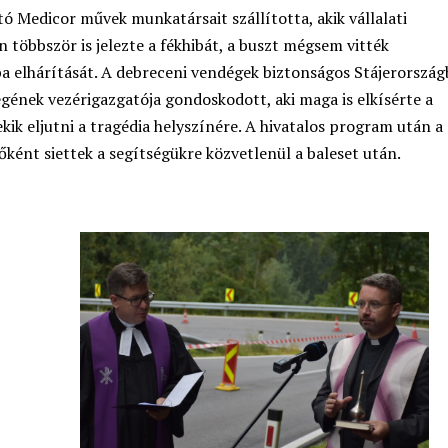
ó Medicor művek munkatársait szállította, akik vállalati
n többször is jelezte a fékhibát, a buszt mégsem vitték
iba elhárítását. A debreceni vendégek biztonságos Stájerország
égének vezérigazgatója gondoskodott, aki maga is elkísérte a
kik eljutni a tragédia helyszínére. A hivatalos program után a
ként siettek a segítségükre közvetlenül a baleset után.