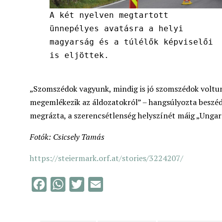
A két nyelven megtartott
ünnepélyes avatásra a helyi
magyarság és a túlélők képviselői
is eljöttek.
„Szomszédok vagyunk, mindig is jó szomszédok voltunk
megemlékezik az áldozatokról” – hangsúlyozta beszéd
megrázta, a szerencsétlenség helyszínét máig „Ungar
Fotók: Csicsely Tamás
https://steiermark.orf.at/stories/3224207/
F
W
T
E
a
h
w
m
c
a
i
a