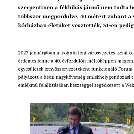
szerpentinen
a fékhibás jármű nem tudta be
többször megpördülve, 40 métert zuhant a v
kórházban életüket vesztették, 31-en pedi
2023 januárjában a frohnleiteni városvezetés azzal k
érdemes lenne a 40. évfordulón méltóképpen megemlék
egyesületek ernyőszervezeteként funkcionáló Forum 
pályázott a bécsi nagykövetség emlékhelygondozási t
emlékmű felállításában készséggel segédkezett a Weizi