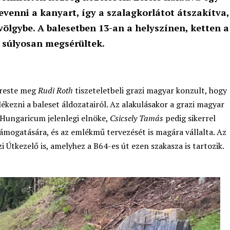
venni a kanyart, így a szalagkorlátot átszakítva,
ölgybe. A balesetben 13-an a helyszínen, ketten a
g súlyosan megsérültek.
ereste meg
Rudi Roth
tiszeteletbeli grazi magyar konzult, hogy
ezni a baleset áldozatairól. Az alakulásakor a grazi magyar
Hungaricum jelenlegi elnöke,
Csicsely Tamás
pedig sikerrel
ámogatására, és az emlékmű tervezését is magára vállalta. Az
 Útkezelő is, amelyhez a B64-es út ezen szakasza is tartozik.