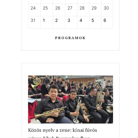
24
25
26
27
28
29
30
31
1
2
3
4
5
6
PROGRAMOK
Közös nyelv a zene: kínai fúvós