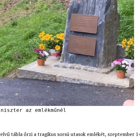
niszter az emlékműnél
vű tábla őrzi a tragikus sorsú utasok emlékét, szeptember 1