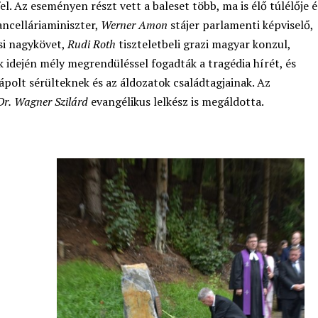
l. Az eseményen részt vett a baleset több, ma is élő túlélője é
ncelláriaminiszter,
Werner Amon
stájer parlamenti képviselő,
si nagykövet,
Rudi Roth
tiszteletbeli grazi magyar konzul,
 idején mély megrendüléssel fogadták a tragédia hírét, és
polt sérülteknek és az áldozatok családtagjainak. Az
Dr.
Wagner Szilárd
evangélikus lelkész is megáldotta.