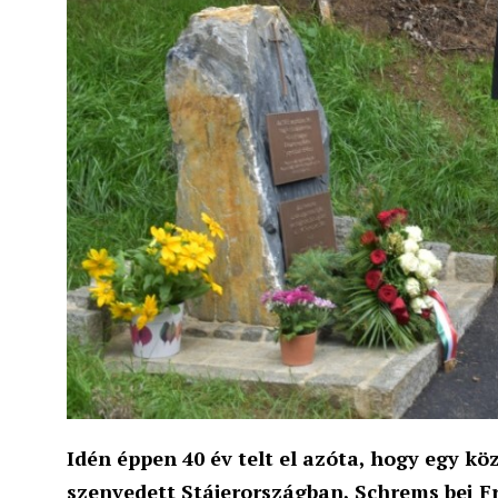
Idén éppen 40 év telt el azóta, hogy egy kö
szenvedett Stájerországban, Schrems bei F