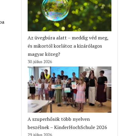
ba
Az üvegbúra alatt – meddig véd meg,
és mikortól korlátoz a kizárólagos
magyar közeg?
30. július 2026
A szuperhősök több nyelven
beszélnek – KinderHochSchule 2026
29. július 2026