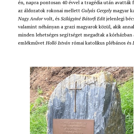
én, napra pontosan 40 évvel a tragédia után avatták fe
az áldozatok rokonai mellett
Gulyás Gergely
magyar ka
Nagy Andor
volt, és
Szilágyiné Bátorfi Edit
jelenlegi béc
valamint néhányan a grazi magyarok közül, akik annak
minden lehetséges segítséget megadtak a kórházban á
emlékművet
Holló István
római katolikus plébános és