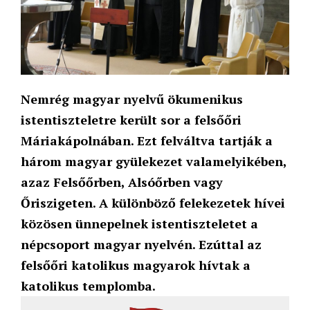
Nemrég magyar nyelvű ökumenikus
istentiszteletre került sor a felsőőri
Máriakápolnában. Ezt felváltva tartják a
három magyar gyülekezet valamelyikében,
azaz Felsőőrben, Alsóőrben vagy
Őriszigeten. A különböző felekezetek hívei
közösen ünnepelnek istentiszteletet a
népcsoport magyar nyelvén. Ezúttal az
felsőőri katolikus magyarok hívtak a
katolikus templomba.