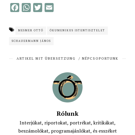
F
W
T
E
a
h
w
m
c
a
i
a
MESMER OTTÓ
ÖKUMENIKUS ISTENTISZTELET
e
t
t
i
SCHAUERMANN JÁNOS
b
s
t
l
o
A
e
ARTIKEL MIT ÜBERSETZUNG
/
NÉPCSOPORTUNK
o
p
r
k
p
Rólunk
Interjúkat, riportokat, portrékat, kritikákat,
beszámolókat, programajánlókat, és esszéket