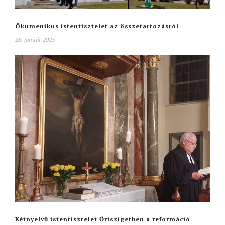
Ökumenikus istentisztelet az összetartozásról
28. január 2025
Kétnyelvű istentisztelet Őriszigetben a reformáció