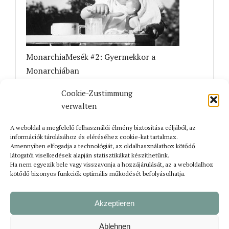
MonarchiaMesék #2: Gyermekkor a
Monarchiában
31. július 2026
Cookie-Zustimmung
verwalten
A weboldal a megfelelő felhasználói élmény biztosítása céljából, az
információk tárolásához és eléréséhez cookie-kat tartalmaz.
Amennyiben elfogadja a technológiát, az oldalhasználathoz kötődő
látogatói viselkedések alapján statisztikákat készíthetünk.
Ha nem egyezik bele vagy visszavonja a hozzájárulását, az a weboldalhoz
kötődő bizonyos funkciók optimális működését befolyásolhatja.
Az üvegbúra alatt – meddig véd meg, és
mikortól korlátoz a kizárólagos magyar közeg?
Akzeptieren
30. július 2026
Ablehnen