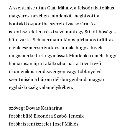
A szentmise után Gaál Mihály, a felsőőri katolikus
magyarok nevében mindenkit meghívott a
kontaktközpontba szeretetvacsorára. Az
istentiszteleten résztvevő mintegy 80 főt bőséges
büfé várta. Schauermann János plébános örült az
élénk eszmecserének és annak, hogy a hívek
megismerkedtek egymással. Mindenki reméli, hogy
hamarosan újra találkozhatnak a következő
ökumenikus rendezvényen vagy többnyelvű
szentmisén a három dél-burgenlandi magyar
egyházközség valamelyikében.
szöveg: Dowas Katharina
fotók: büfé Eleonóra Szabó-Jencsik
fotók: istentisztelet Josef Miklós