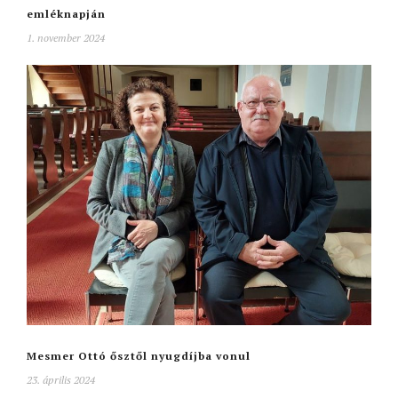
emléknapján
1. november 2024
Mesmer Ottó ősztől nyugdíjba vonul
23. április 2024