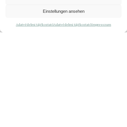
Einstellungen ansehen
Adatvédelmi tájékoztató
Adatvédelmi tájékoztató
Impresszum
A szuperhősök több nyelven beszélnek –
KinderHochSchule 2026
29. július 2026
Régi-új vezetőséggel folytatódik a munka