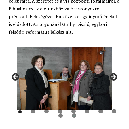
celebrálta. A szeretet és a víz központi fogalmairól, a
Bibliához és az életünkhöz való viszonyokról
prédikált. Feleségével, Enikővel két gyönyörű éneket
is előadott. Az orgonánál Gúthy László, egykori
felsőőri református lelkész ült.
0