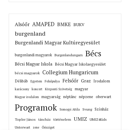
AMAPED
Alsóőr
BMKE
BUKV
burgenland
Burgenlandi Magyar Kultúregyesület
Bécs
burgenlandi magyarok
Burgenlandungarn
Bécsi Magyar Iskola
Bécsi Magyar Iskolaegyesület
Collegium Hungaricum
bécsi magyarok
Felsőőr
Graz
Irodalom
Délibáb
Felsőpulya
Egyetem
magyar
karácsony
koncert
Központi Szövetség
magyarság
néptánc
népzene
oberwart
Magyar irodalom
Programok
Színház
Svung
Somogyi Attila
UMIZ
Topler János
történelem
táncház
UMIZ4Kids
Unterwart
Őrisziget
zene