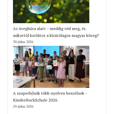
Az üvegbúra alatt – meddig véd meg, és
mikortól korlátoz a kizárólagos magyar közeg?
30. július 2026
A szuperhősök több nyelven beszélnek –
KinderHochSchule 2026
29. július 2026