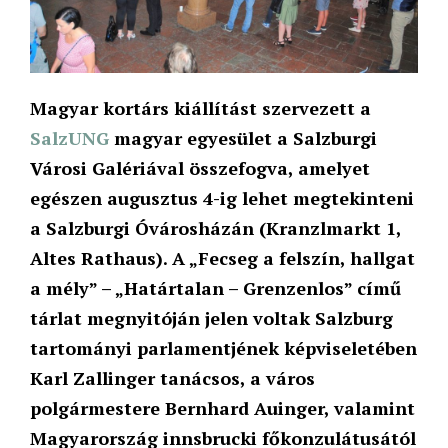
Magyar kortárs kiállítást szervezett a
SalzUNG
magyar egyesület a Salzburgi
Városi Galériával összefogva, amelyet
egészen augusztus 4-ig lehet megtekinteni
a Salzburgi Óvárosházán (Kranzlmarkt 1,
Altes Rathaus). A „Fecseg a felszín, hallgat
a mély” – „Határtalan – Grenzenlos” című
tárlat megnyitóján jelen voltak Salzburg
tartományi parlamentjének képviseletében
Karl Zallinger tanácsos, a város
polgármestere Bernhard Auinger, valamint
Magyarország innsbrucki főkonzulátusától