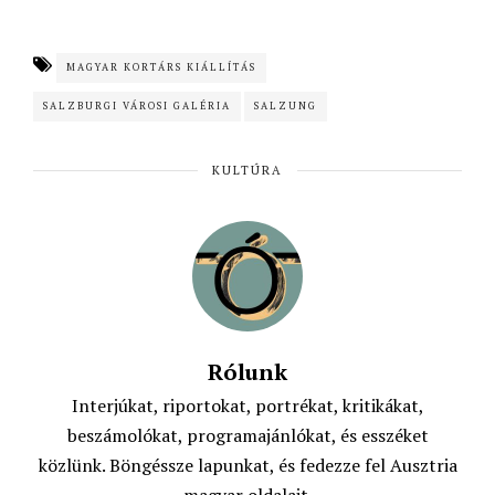
a
h
w
m
c
a
i
a
MAGYAR KORTÁRS KIÁLLÍTÁS
e
t
t
i
SALZBURGI VÁROSI GALÉRIA
SALZUNG
b
s
t
l
o
A
e
KULTÚRA
o
p
r
k
p
Rólunk
Interjúkat, riportokat, portrékat, kritikákat,
beszámolókat, programajánlókat, és esszéket
közlünk. Böngéssze lapunkat, és fedezze fel Ausztria
magyar oldalait.