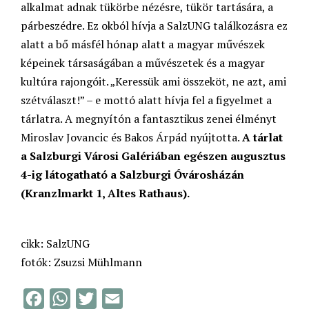
alkalmat adnak tükörbe nézésre, tükör tartására, a
párbeszédre. Ez okból hívja a SalzUNG találkozásra ez
alatt a bő másfél hónap alatt a magyar művészek
képeinek társaságában a művészetek és a magyar
kultúra rajongóit. „Keressük ami összeköt, ne azt, ami
szétválaszt!” – e mottó alatt hívja fel a figyelmet a
tárlatra. A megnyítón a fantasztikus zenei élményt
Miroslav Jovancic és Bakos Árpád nyújtotta.
A tárlat
a Salzburgi Városi Galériában egészen augusztus
4-ig látogatható a Salzburgi Óvárosházán
(Kranzlmarkt 1, Altes Rathaus).
cikk: SalzUNG
fotók: Zsuzsi Mühlmann
F
W
T
E