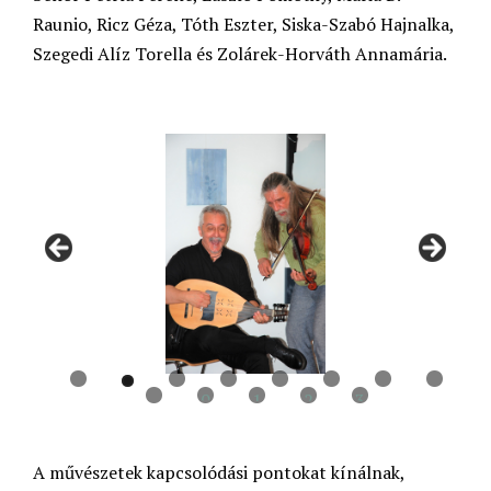
Raunio, Ricz Géza, Tóth Eszter, Siska-Szabó Hajnalka,
Szegedi Alíz Torella és Zolárek-Horváth Annamária.
0
1
2
3
A művészetek kapcsolódási pontokat kínálnak,