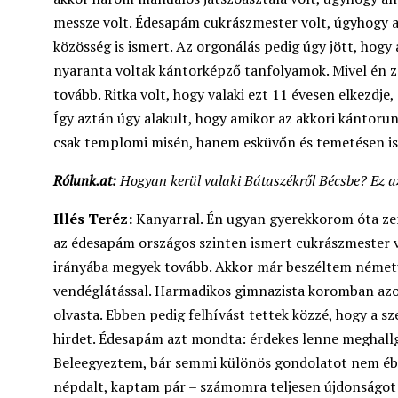
messze volt. Édesapám cukrászmester volt, úgyhogy a
közösség is ismert. Az orgonálás pedig úgy jött, hog
nyaranta voltak kántorképző tanfolyamok. Mivel én z
tovább. Ritka volt, hogy valaki ezt 11 évesen elkezdje
Így aztán úgy alakult, hogy amikor az akkori kántoru
csak templomi misén, hanem esküvőn és temetésen is
Rólunk.at:
Hogyan kerül valaki Bátaszékről Bécsbe? Ez a
Illés Teréz:
Kanyarral. Én ugyan gyerekkorom óta ze
az édesapám országos szinten ismert cukrászmester v
irányába megyek tovább. Akkor már beszéltem németül, 
vendéglátással. Harmadikos gimnazista koromban az
olvasta. Ebben pedig felhívást tettek közzé, hogy a s
hirdet. Édesapám azt mondta: érdekes lenne meghallg
Beleegyeztem, bár semmi különös gondolatot nem ébr
népdalt, kaptam pár – számomra teljesen újdonságot j