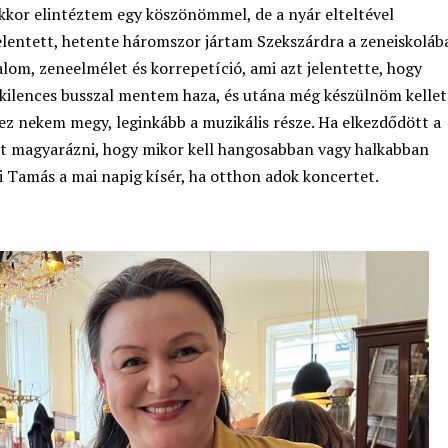
kkor elintéztem egy köszönömmel, de a nyár elteltével
elentett, hetente háromszor jártam Szekszárdra a zeneiskoláb
lom, zeneelmélet és korrepetíció, ami azt jelentette, hogy
él kilences busszal mentem haza, és utána még készülnöm kellet
ez nekem megy, leginkább a muzikális része. Ha elkezdődött a
tt magyarázni, hogy mikor kell hangosabban vagy halkabban
i Tamás a mai napig kísér, ha otthon adok koncertet.