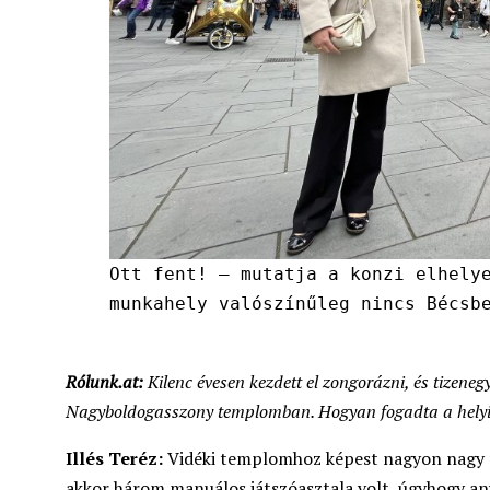
Ott fent! – mutatja a konzi elhely
munkahely valószínűleg nincs Bécsb
Rólunk.at:
Kilenc évesen kezdett el zongorázni, és tizeneg
Nagyboldogasszony templomban. Hogyan fogadta a helyi 
Illés Teréz:
Vidéki templomhoz képest nagyon nagy
akkor három manuálos játszóasztala volt, úgyhogy an