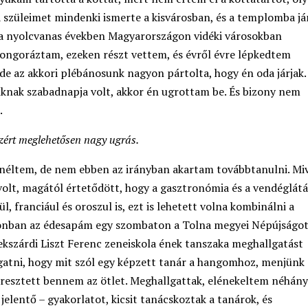
 szüleimet mindenki ismerte a kisvárosban, és a templomba já
y a nyolcvanas években Magyarországon vidéki városokban
ongoráztam, ezeken részt vettem, és évről évre lépkedtem
, de az akkori plébánosunk nagyon pártolta, hogy én oda járjak.
nknak szabadnapja volt, akkor én ugrottam be. És bizony nem
.
zért meglehetősen nagy ugrás.
néltem, de nem ebben az irányban akartam továbbtanulni. Mi
olt, magától értetődött, hogy a gasztronómia és a vendéglátá
franciául és oroszul is, ezt is lehetett volna kombinálni a
onban az édesapám egy szombaton a Tolna megyei Népújságo
zekszárdi Liszt Ferenc zeneiskola ének tanszaka meghallgatást
atni, hogy mit szól egy képzett tanár a hangomhoz, menjünk 
esztett bennem az ötlet. Meghallgattak, elénekeltem néhány
elentő – gyakorlatot, kicsit tanácskoztak a tanárok, és