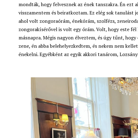
mondták, hogy felvesznek az ének tanszakra. Én ezt a
visszamentem és beiratkoztam. Ez elég sok tanulást j
ahol volt zongoraórám, énekórám, szolfézs, zeneiroda
zongorakísérővel is volt egy órám. Volt, hogy este f
másnapra. Mégis nagyon élveztem, és úgy tűnt, hogy 
zene, én abba belehelyezkedtem, és nekem nem kelle
énekelni. Egyébként az egyik akkori tanárom, Lozsány