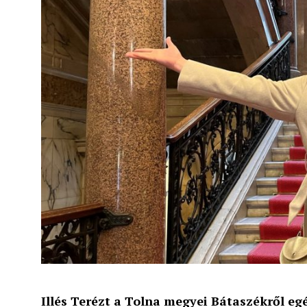
Illés Terézt a Tolna megyei Bátaszékről eg