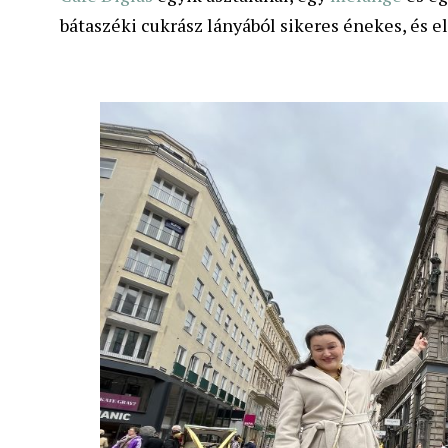
bátaszéki cukrász lányából sikeres énekes, és 