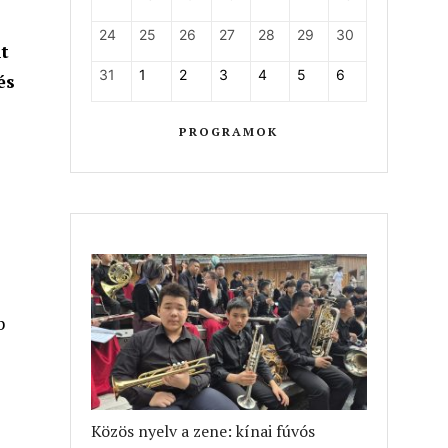
24
25
26
27
28
29
30
t
31
1
2
3
4
5
6
és
PROGRAMOK
s
b
Közös nyelv a zene: kínai fúvós