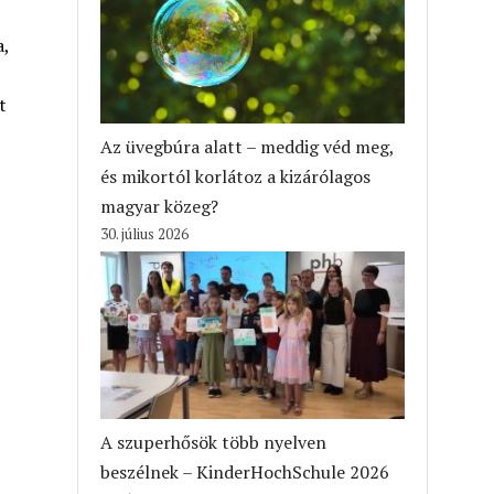
a,
t
Az üvegbúra alatt – meddig véd meg,
és mikortól korlátoz a kizárólagos
magyar közeg?
30. július 2026
A szuperhősök több nyelven
beszélnek – KinderHochSchule 2026