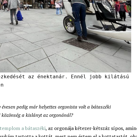
ezkedését az énektanár. Ennél jobb kilátású
en
y évesen pedig már helyettes orgonista volt a bátaszéki
közönség a kislányt az orgonánál?
templom a bátaszéki
, az orgonája kétezer-kétszáz sípos, amin
yukám tartotta a kottát, mert nem értem el a kottatartót, ol