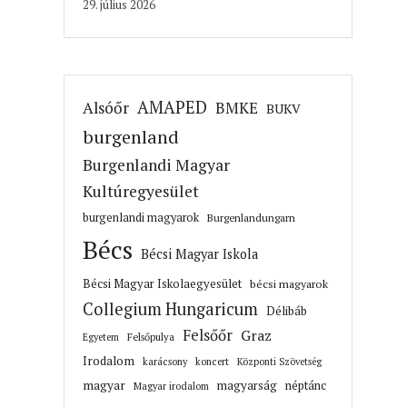
29. július 2026
AMAPED
Alsóőr
BMKE
BUKV
burgenland
Burgenlandi Magyar
Kultúregyesület
burgenlandi magyarok
Burgenlandungarn
Bécs
Bécsi Magyar Iskola
Bécsi Magyar Iskolaegyesület
bécsi magyarok
Collegium Hungaricum
Délibáb
Felsőőr
Graz
Felsőpulya
Egyetem
Irodalom
karácsony
koncert
Központi Szövetség
magyar
magyarság
néptánc
Magyar irodalom