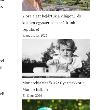
ró
2 óra alatt bejártuk a világot… és
közben egyszer sem szálltunk
repülőre!
3. augusztus 2026
vel
s
t
MonarchiaMesék #2: Gyermekkor a
Monarchiában
el!
31. július 2026