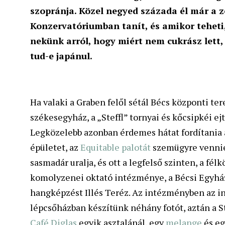
szopránja. Közel negyed százada él már a 
Konzervatóriumban tanít, és amikor teheti,
nekünk arról, hogy miért nem cukrász lett, 
tud-e japánul.
Ha valaki a Graben felől sétál Bécs központi ter
székesegyház, a „Steffl” tornyai és kőcsipkéi ejt
Legközelebb azonban érdemes hátat fordítania a
épületet, az
Equitable palotát
szemügyre vennie.
sasmadár uralja, és ott a legfelső szinten, a fé
komolyzenei oktató intézménye, a Bécsi Egyház
hangképzést Illés Teréz. Az intézményben az inte
lépcsőházban készítünk néhány fotót, aztán a St
Café Diglas
egyik asztalánál, egy
melange
és eg