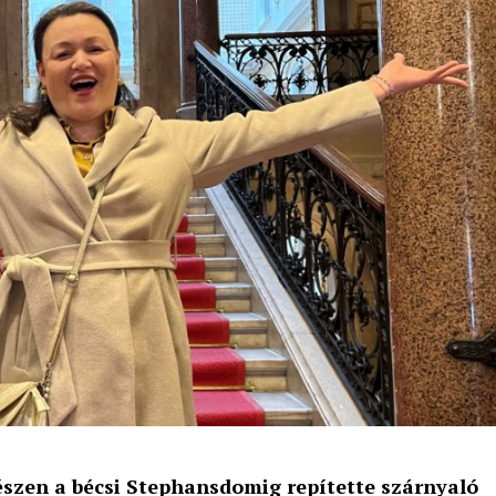
észen a bécsi Stephansdomig repítette szárnyaló