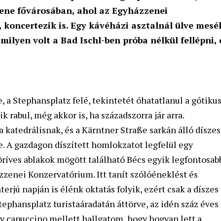
zene fővárosában, ahol az Egyházzenei
 koncertezik is. Egy kávéházi asztalnál ülve mesél
milyen volt a Bad Ischl-ben próba nélkül fellépni, 
e, a Stephansplatz felé, tekintetét óhatatlanul a gótiku
ik rabul, még akkor is, ha századszorra jár arra.
 katedrálisnak, és a Kärntner Straße sarkán álló díszes
 A gazdagon díszített homlokzatot legfelül egy
lköríves ablakok mögött található Bécs egyik legfontosab
zenei Konzervatórium. Itt tanít szólóéneklést és
rjú napján is élénk oktatás folyik, ezért csak a díszes
ephansplatz turistaáradatán áttörve, az idén száz éves
y capuccino mellett hallgatom, hogy hogyan lett a