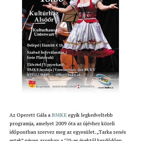
Az Operett Gála a
BMKE
egyik legkedveltebb
programja, amelyet 2009 óta az újévhez közeli
időpontban szervez meg az egyesület. „Tarka zenés
estek” néven azonban a ’70-es évektől kezdődően,