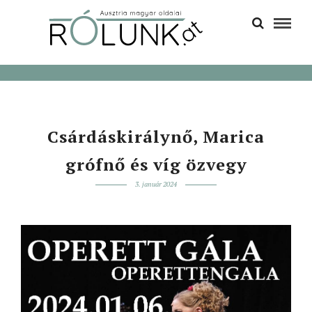
Csárdáskirálynő, Marica
grófnő és víg özvegy
3. január 2024