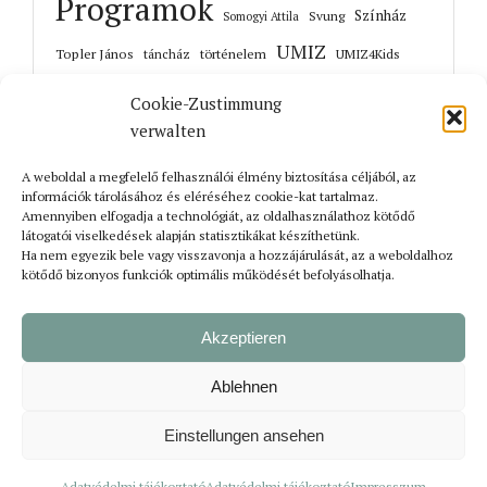
Programok
Színház
Svung
Somogyi Attila
UMIZ
Topler János
történelem
táncház
UMIZ4Kids
Unterwart
Őrisziget
zene
Cookie-Zustimmung
verwalten
A weboldal a megfelelő felhasználói élmény biztosítása céljából, az
információk tárolásához és eléréséhez cookie-kat tartalmaz.
Korábbi cikkek
Amennyiben elfogadja a technológiát, az oldalhasználathoz kötődő
látogatói viselkedések alapján statisztikákat készíthetünk.
Ha nem egyezik bele vagy visszavonja a hozzájárulását, az a weboldalhoz
kötődő bizonyos funkciók optimális működését befolyásolhatja.
Akzeptieren
Ablehnen
Einstellungen ansehen
Bejelentkezés
Impresszum
Adatvédelmi tájékoztató
© Szerzői jog Rolunk | Végrehajtás
suxxess solution GmbH
Adatvédelmi tájékoztató
Adatvédelmi tájékoztató
Impresszum