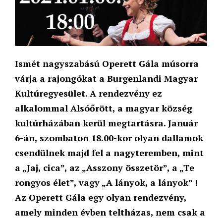
Ismét nagyszabású Operett Gála músorra
várja a rajongókat a Burgenlandi Magyar
Kultúregyesület. A rendezvény ez
alkalommal Alsóőrött, a magyar község
kultúrházában kerül megtartásra. Január
6-án, szombaton 18.00-kor olyan dallamok
csendülnek majd fel a nagyteremben, mint
a „Jaj, cica”, az „Asszony összetör”, a „Te
rongyos élet”, vagy „A lányok, a lányok” !
Az Operett Gála egy olyan rendezvény,
amely minden évben teltházas, nem csak a