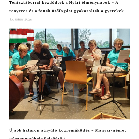
Tenisztáborral kezdődtek a Nyári élménynapok – A
tenyeres és a fonák ütőfogást gyakorolták a gyerekek
15. július 2026
Újabb határon átnyúló közreműködés – Magyar-német
népzeneműhely Felsőőrött