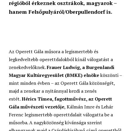
régióból érkeznek osztrákok, magyarok –
hanem Felsőpulyáról/Oberpullendorf is.
Az Operett Gála műsora a legismertebb és
legkedveltebb operettdalokból kínál válogatást a
zenekedvelőknek.
Frauer Ludwig, a Burgenlandi
Magyar Kultúregyesület (BMKE) elnöke
köszönti –
mint minden évben – az Operett Gála közönségét,
majd a zenekar a nyitánnyal kezdi a zenés
estét.
Hérics Tímea, fagottművész, az Operett
Gála művészeti vezetője
, Kálmán Imre és Lehár
Ferenc legismertebb operettdalait válogatta be a
műsorba. A nagyközönség kívánsága szerint
elhangzanak majd a Csárdáskirálynő című operettből