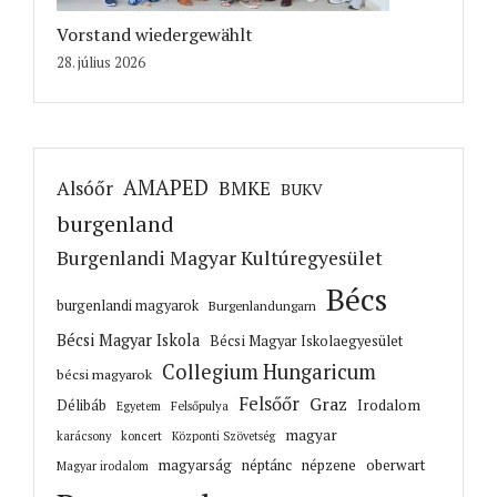
Vorstand wiedergewählt
28. július 2026
AMAPED
Alsóőr
BMKE
BUKV
burgenland
Burgenlandi Magyar Kultúregyesület
Bécs
burgenlandi magyarok
Burgenlandungarn
Bécsi Magyar Iskola
Bécsi Magyar Iskolaegyesület
Collegium Hungaricum
bécsi magyarok
Felsőőr
Graz
Irodalom
Délibáb
Felsőpulya
Egyetem
magyar
karácsony
koncert
Központi Szövetség
magyarság
néptánc
népzene
oberwart
Magyar irodalom