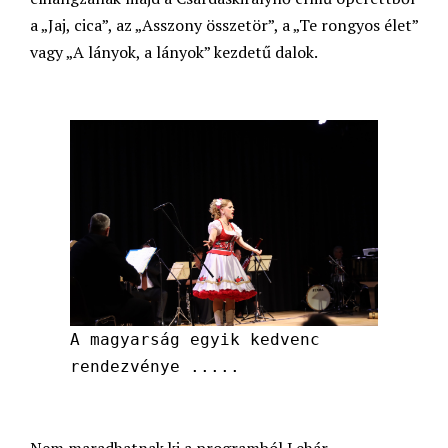
a „Jaj, cica”, az „Asszony összetör”, a „Te rongyos élet”
vagy „A lányok, a lányok” kezdetű dalok.
A magyarság egyik kedvenc
rendezvénye .....
Nem maradhatnak ki a programból Lehár