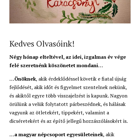
Kedves Olvasóink!
Négy hónap elteltével, az idei, izgalmas év vége
felé szeretnénk köszönetet mondani…
…Önöknek
, akik érdeklődéssel követik e fiatal újság
fejlődését, akik időt és figyelmet szentelnek nekünk,
és akiktől egyre több visszajelzést is kapunk. Nagyon
örülünk a velük folytatott párbeszédnek, és hálásak
vagyunk az ötletekért, tippekért, valamint a
dicséretekért és az építő jellegű hozzászólásokért is.
…a magyar népcsoport egyesületeinek
, akik