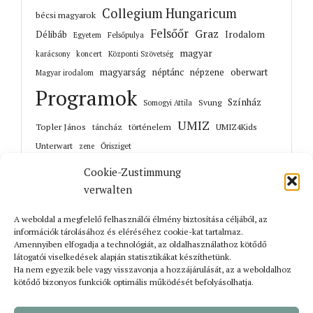
Collegium Hungaricum
bécsi magyarok
Felsőőr
Graz
Irodalom
Délibáb
Felsőpulya
Egyetem
magyar
karácsony
koncert
Központi Szövetség
magyarság
néptánc
népzene
oberwart
Magyar irodalom
Programok
Színház
Svung
Somogyi Attila
UMIZ
Topler János
történelem
táncház
UMIZ4Kids
Unterwart
Őrisziget
zene
Cookie-Zustimmung
verwalten
A weboldal a megfelelő felhasználói élmény biztosítása céljából, az
Korábbi cikkek
információk tárolásához és eléréséhez cookie-kat tartalmaz.
Amennyiben elfogadja a technológiát, az oldalhasználathoz kötődő
látogatói viselkedések alapján statisztikákat készíthetünk.
Ha nem egyezik bele vagy visszavonja a hozzájárulását, az a weboldalhoz
kötődő bizonyos funkciók optimális működését befolyásolhatja.