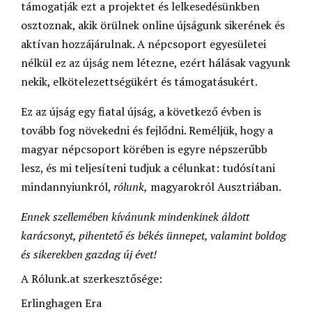
támogatják ezt a projektet és lelkesedésünkben
osztoznak, akik örülnek online újságunk sikerének és
aktívan hozzájárulnak. A népcsoport egyesületei
nélkül ez az újság nem létezne, ezért hálásak vagyunk
nekik, elkötelezettségükért és támogatásukért.
Ez az újság egy fiatal újság, a következő évben is
tovább fog növekedni és fejlődni. Reméljük, hogy a
magyar népcsoport körében is egyre népszerűbb
lesz, és mi teljesíteni tudjuk a célunkat: tudósítani
mindannyiunkról,
rólunk,
magyarokról Ausztriában.
Ennek szellemében kívánunk mindenkinek áldott
karácsonyt, pihentető és békés ünnepet, valamint boldog
és sikerekben gazdag új évet!
A Rólunk.at szerkesztősége:
Erlinghagen Era