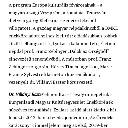
A program Európa kulturális fővárosainak – a
magyarországi Veszprém, a romániai Temesvár,
illetve a görög Elefszína – zenei értékeiből
válogatott. A gazdag magyar népdalkincsből a BMKE
énekköre adott színes ízelítőt: előadásukban többek
között elhangzott a „Lyukas a kalapom teteje“ című
népdal prof. Franz Zebinger „Dalok az Őrségből“
elnevezésű zeneművéből. A műsorban prof. Franz
Zebinger zongorán, Hérics Tímea fagotton, Marie-
France Sylvestre klarinéton közreműködött,
vezényelt dr. Villányi Eszter kórusvezető.
Dr. Villányi Eszter
elmondta: – Tavaly ünnepeltük a
Burgenlandi Magyar Kultúregyesület Énekkörének
húszéves fennállását. Ezalatt az idő alatt kiadtuk két
lemezt: 2013-ban a tizedik jubileumra „Az Őrvidéki
karácsony” címmel jelent meg az első, 2019-ben