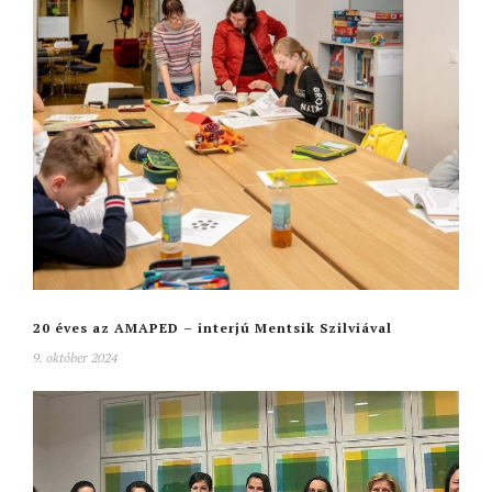
20 éves az AMAPED – interjú Mentsik Szilviával
9. október 2024