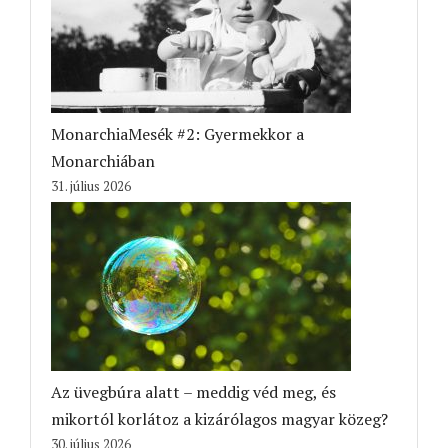
MonarchiaMesék #2: Gyermekkor a
Monarchiában
31. július 2026
Az üvegbúra alatt – meddig véd meg, és
mikortól korlátoz a kizárólagos magyar közeg?
30. július 2026