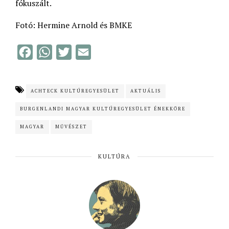
fókuszált.
Fotó: Hermine Arnold és BMKE
F
W
T
E
a
h
w
m
c
a
i
a
ACHTECK KULTÚREGYESÜLET
AKTUÁLIS
e
t
t
i
BURGENLANDI MAGYAR KULTÚREGYESÜLET ÉNEKKÖRE
b
s
t
l
o
A
e
MAGYAR
MŰVÉSZET
o
p
r
KULTÚRA
k
p